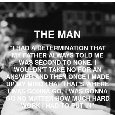
THE MAN
“I HAD A DETERMINATION THAT
MY FATHER ALWAYS TOLD ME
WAS SECOND TO NONE. I
WOULDN'T TAKE NO FOR AN
ANSWER AND THEN ONCE I MADE
UP MY MIND THAT THAT'S WHERE
I WAS GONNA GO, I WAS GONNA
GO NO MATTER HOW MUCH HARD
WORK I HAD TO PUT IN"